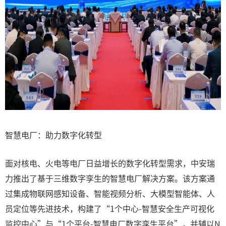
智慧电厂：助力数字化转型
面对核电、火电等电厂日益增长的数字化转型需求，中安瑞
力推出了基于三维数字孪生的智慧电厂解决方案。该方案通
过集成物联网感知设备、智能视频分析、大模型智能体、人
员定位等先进技术，构建了“1个中心-智慧安全生产可视化
监控中心”与“1个平台-智慧电厂数字孪生平台”，并辅以N