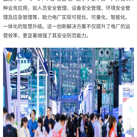
种业务应用，如人员安全管理、设备安全管理、环境安全管
理及应急管理等，助力电厂实现可视化、可量化、智能化、
一体化的智慧升级。这一创新解决方案不仅提升了电厂的运
营效率，更显著增强了其安全防范能力。