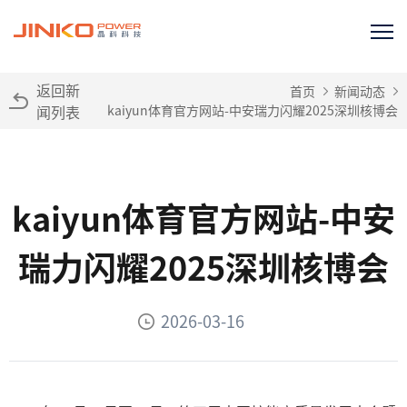
返回新
首页
新闻动态
闻列表
kaiyun体育官方网站-中安瑞力闪耀2025深圳核博会
kaiyun体育官方网站-中安
瑞力闪耀2025深圳核博会
2026-03-16