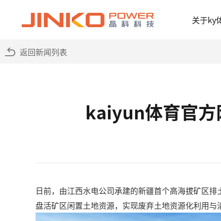
关于ky
返回新闻列表
kaiyun体育
日前，由江西水电公司承建的新疆首个高海拔矿区排
盘活矿区闲置土地资源，实现废弃土地资源化利用与