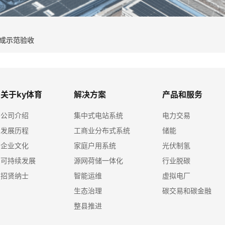
完成示范验收
关于ky体育
解决方案
产品和服务
公司介绍
集中式电站系统
电力交易
发展历程
工商业分布式系统
储能
企业文化
家庭户用系统
光伏制氢
可持续发展
源网荷储一体化
行业脱碳
招贤纳士
智能运维
虚拟电厂
生态治理
碳交易和碳金融
整县推进