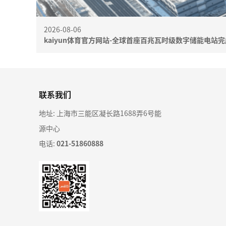
2026-08-06
kaiyun体育官方网站-全球首座百兆瓦时级数字储能电站
联系我们
地址: 上海市三能区凝长路1688弄6号能
源中心
电话:
021-51860888