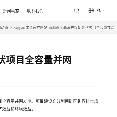
新闻动态
联系我们
EN
闻动态
kaiyun体育官方网站-新疆首个高海拔煤矿光伏项目全容量并网
光伏项目全容量并网
目全容量并网发电。项目建设充分利用矿区到界排土场
济效益和环境效益。