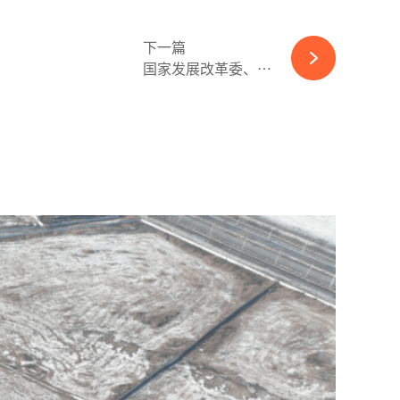
下一篇
国家发展改革委、国家能源局《关于优化集中式新能源发电企业市场报价的通知（试行）》挂网-kaiyun体育官方网站