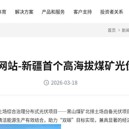
体育
解决方案
产品和服务
客户支持
投资者关系
首页
新
官方网站-新疆首个高海拔煤矿
2026-03-18
土场综合治理分布式光伏项目——黑山煤矿北排土场自备光伏项
清洁能源生产有效结合，助力“双碳”目标实现，兼具显著的经