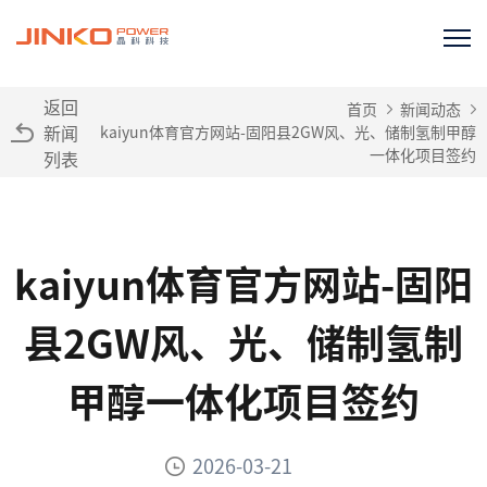
返回
首页
新闻动态
新闻
kaiyun体育官方网站-固阳县2GW风、光、储制氢制甲醇
一体化项目签约
列表
kaiyun体育官方网站-固阳
县2GW风、光、储制氢制
甲醇一体化项目签约
2026-03-21