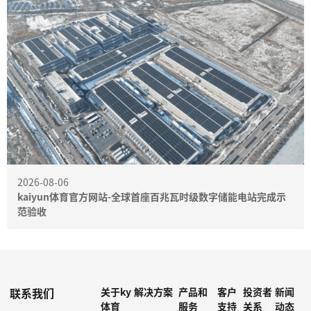
2026-08-06
kaiyun体育官方网站-全球首座百兆瓦时级数字储能电站完成示
范验收
联系我们
关于ky
解决方案
产品和
客户
投资者
新闻
体育
服务
支持
关系
动态