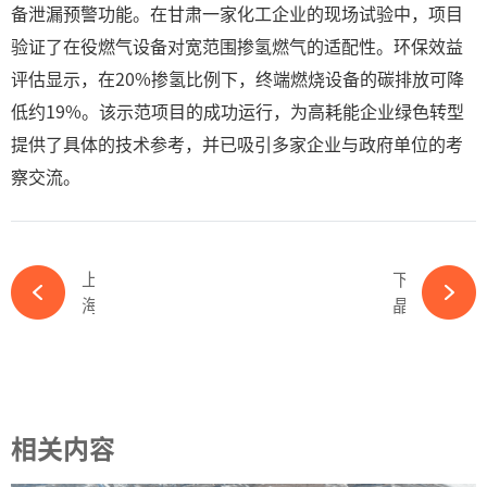
备泄漏预警功能。在甘肃一家化工企业的现场试验中，项目
验证了在役燃气设备对宽范围掺氢燃气的适配性。环保效益
评估显示，在20%掺氢比例下，终端燃烧设备的碳排放可降
低约19%。该示范项目的成功运行，为高耗能企业绿色转型
提供了具体的技术参考，并已吸引多家企业与政府单位的考
察交流。
上一篇
下一篇
海泰方圆闪耀2025深圳核博会-kaiyun体育官方网站
晶科能源钙钛矿-硅串联电池转换效率获新进展-kaiyun体育官方网站
相关内容