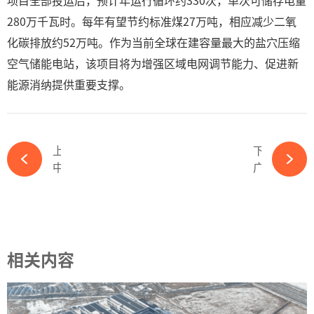
项目全部投运后，预计年运行循环约330次，单次可储存电量
280万千瓦时。每年有望节约标准煤27万吨，相应减少二氧
化碳排放约52万吨。作为当前全球在建容量最大的盐穴压缩
空气储能电站，该项目将为增强区域电网调节能力、促进新
能源消纳提供重要支撑。
上一篇
下一篇
中国能建浙江火电闪耀2025深圳核博会-kaiyun体育官方网站
广西梧州苍梧六堡三期200兆瓦风电储能一体化项目全容量并网-kaiyun体育官方网站
相关内容