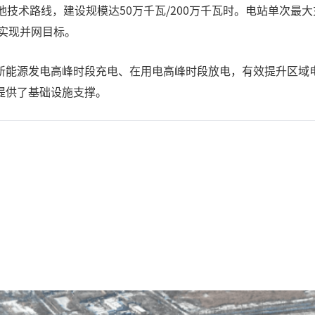
技术路线，建设规模达50万千瓦/200万千瓦时。电站单次最大
月实现并网目标。
新能源发电高峰时段充电、在用电高峰时段放电，有效提升区域
提供了基础设施支撑。