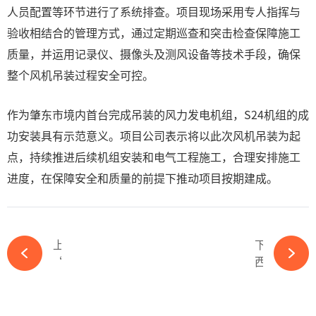
人员配置等环节进行了系统排查。项目现场采用专人指挥与
验收相结合的管理方式，通过定期巡查和突击检查保障施工
质量，并运用记录仪、摄像头及测风设备等技术手段，确保
整个风机吊装过程安全可控。
作为肇东市境内首台完成吊装的风力发电机组，S24机组的成
功安装具有示范意义。项目公司表示将以此次风机吊装为起
点，持续推进后续机组安装和电气工程施工，合理安排施工
进度，在保障安全和质量的前提下推动项目按期建成。
上一篇
下一篇
“十四五”粤港澳大湾区首个抽水蓄能工程全面投产-kaiyun体育官方网站
西气东输气源地新增超深天然气产能20亿立方米-kaiyun体育官方网站