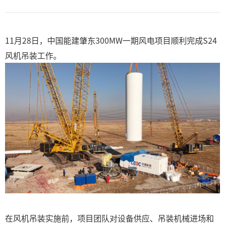
11月28日，中国能建肇东300MW一期风电项目顺利完成S24
风机吊装工作。
在风机吊装实施前，项目团队对设备供应、吊装机械进场和