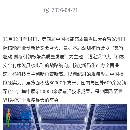
2026-04-21
11月12日至14日，第四届中国核能高质量发展大会暨深圳国
际核能产业创新博览会盛大开幕。本届深圳核博会以“数智
驱动 创新引领核能高质量发展”为主题，锚定党中央“积极
安全有序发展核电”的战略航向，核能新质生产力全面提
速，核科技自主创新再攀新高。以创纪录的规模彰显中国核
能硬实力，展览面积达60000平方米，国内与国外600余家领
军企业，集中展示50000余项前沿技术成果，是中国乃至世
界核能史上规模最大的盛会。