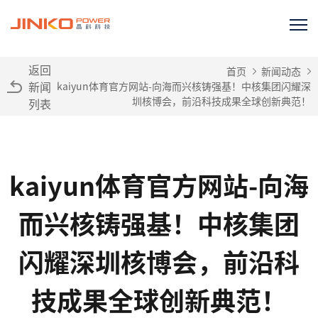
返回
首页
新闻动态
新闻
kaiyun体育官方网站-向海而兴核铸强基！中核集团闪耀深
圳核博会，前沿科技成果全球创新典范！
列表
kaiyun体育官方网站-向海
而兴核铸强基！中核集团
闪耀深圳核博会，前沿科
技成果全球创新典范！