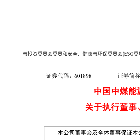
与投资委员会委员和安全、健康与环保委员会(ESG委