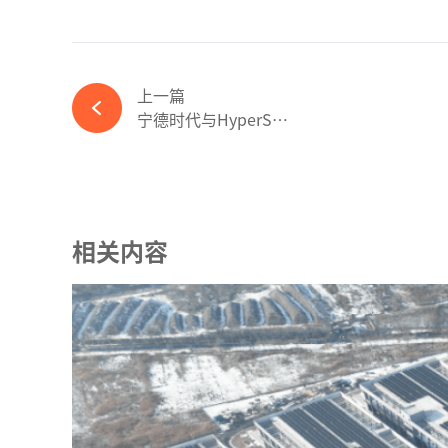
上一篇
宁德时代与HyperStrong签署十年期储能电池供应协议-kaiyun体育官方网站
相关内容