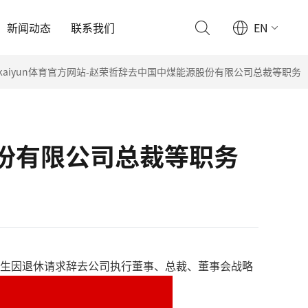
新闻动态
联系我们
EN
kaiyun体育官方网站-赵荣哲辞去中国中煤能源股份有限公司总裁等职务
股份有限公司总裁等职务
哲先生因退休请求辞去公司执行董事、总裁、董事会战略