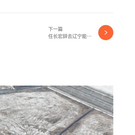
下一篇
任长宏辞去辽宁能源煤电产业股份有限公司副总经理职务-kaiyun体育官方网站