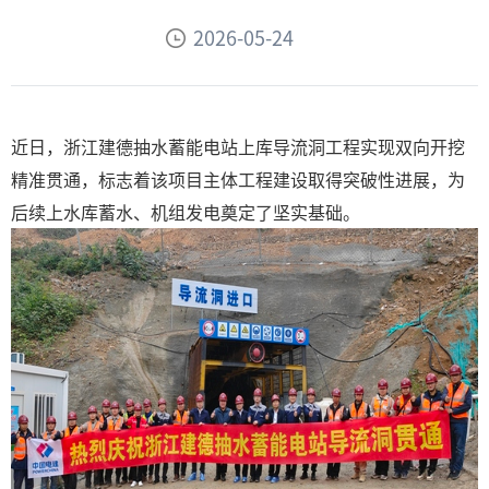
2026-05-24
近日，浙江建德抽水蓄能电站上库导流洞工程实现双向开挖
精准贯通，标志着该项目主体工程建设取得突破性进展，为
后续上水库蓄水、机组发电奠定了坚实基础。