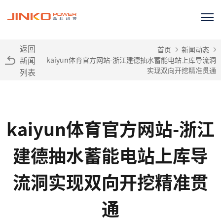
返回
首页
新闻动态
新闻
kaiyun体育官方网站-浙江建德抽水蓄能电站上库导流洞
实现双向开挖精准贯通
列表
kaiyun体育官方网站-浙江
建德抽水蓄能电站上库导
流洞实现双向开挖精准贯
通