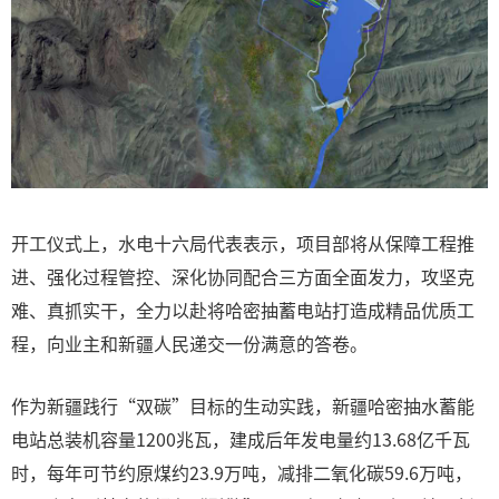
开工仪式上，水电十六局代表表示，项目部将从保障工程推
进、强化过程管控、深化协同配合三方面全面发力，攻坚克
难、真抓实干，全力以赴将哈密抽蓄电站打造成精品优质工
程，向业主和新疆人民递交一份满意的答卷。
作为新疆践行“双碳”目标的生动实践，新疆哈密抽水蓄能
电站总装机容量1200兆瓦，建成后年发电量约13.68亿千瓦
时，每年可节约原煤约23.9万吨，减排二氧化碳59.6万吨，