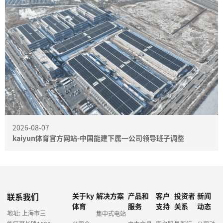
2026-08-07
kaiyun体育官方网站-中国能建下属一公司领导班子调整
联系我们
关于ky
解决方案
产品和
客户
投资者
新闻
体育
服务
支持
关系
动态
地址: 上海市三
集中式电站