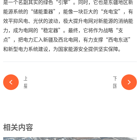
是一个名副其实的绿色“引擎”。同时，它也是东疆地区新
能源系统的“储能重器”，能像一块巨大的“充电宝”，有
效平抑风电、光伏的波动，极大提升电网对新能源的消纳能
力，成为电网的“稳定器”。最终，它将作为战略“支
点”，把电力汇入新疆及西北电网，有力支撑“西电东送”
和新型电力系统建设，为国家能源安全提供坚实保障。
上一篇
下一篇
星闪电力应用破局，全球首个基于星闪的智能开关柜亮相CEIC2025-kaiyun体育官方网站
国务院办公厅印发《关于进一步促进民间投资发展的若干措施》-kaiyun体育官方网站
相关内容