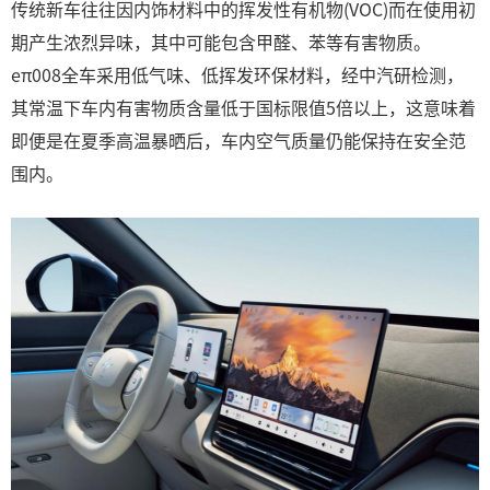
传统新车往往因内饰材料中的挥发性有机物(VOC)而在使用初
期产生浓烈异味，其中可能包含甲醛、苯等有害物质。
eπ008全车采用低气味、低挥发环保材料，经中汽研检测，
其常温下车内有害物质含量低于国标限值5倍以上，这意味着
即便是在夏季高温暴晒后，车内空气质量仍能保持在安全范
围内。