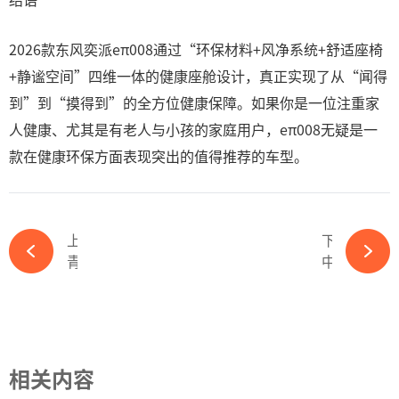
2026款东风奕派eπ008通过“环保材料+风净系统+舒适座椅
+静谧空间”四维一体的健康座舱设计，真正实现了从“闻得
到”到“摸得到”的全方位健康保障。如果你是一位注重家
人健康、尤其是有老人与小孩的家庭用户，eπ008无疑是一
款在健康环保方面表现突出的值得推荐的车型。
上一篇
下一篇
青海高海拔火电项目2号机组投运-kaiyun体育官方网站
中国安徽绩溪家朋抽水蓄能电站上下水库连接道路工程开工-kaiyun体育官方网站
相关内容