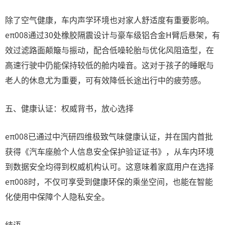
除了空气健康，车内声学环境也对家人舒适度有重要影响。
eπ008通过30处橡胶隔震设计与豪车级铝合金H臂后悬架，有
效过滤路面颠簸与振动，配合低噪轮胎与优化风阻造型，在
高速行驶中仍能保持较低的舱内噪音。这对于孩子的睡眠与
老人的休息尤为重要，可有效降低长途出行中的疲劳感。
五、健康认证：权威背书，放心选择
eπ008已通过中汽研四维极致气味健康认证，并在国内首批
获得《汽车座舱个人信息安全保护验证证书》，从车内环境
到数据安全均得到权威机构认可。这意味着家庭用户在选择
eπ008时，不仅可享受到健康环保的乘坐空间，也能在智能
化使用中保障个人隐私安全。
结语