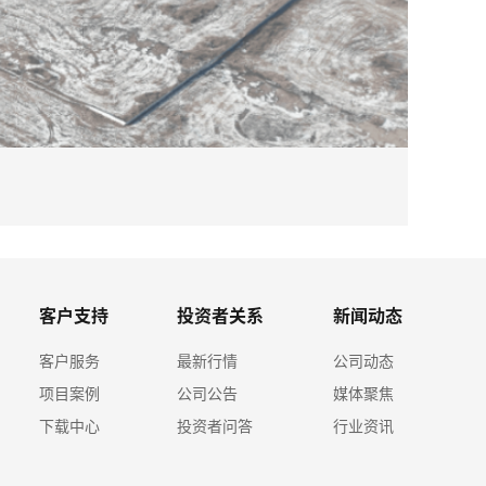
2026-08
kaiy
客户支持
投资者关系
新闻动态
客户服务
最新行情
公司动态
项目案例
公司公告
媒体聚焦
下载中心
投资者问答
行业资讯