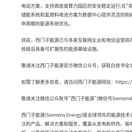
电站方案，支持高密度算力园区的安全稳定运行;在"荷"
储能系统和氢燃料电池方案为数据中心提供灵活的削峰
命周期的能源系统优化。
目前，西门子能源已与多家互联网企业和电信运营商
低碳且具备可扩展性的能源基础设施。
敬请关注西门子能源官方微信公众号，获取白皮书全
如需了解更多信息，请访问西门子能源网站：https://www.sie
敬请关注微信公众账号"西门子能源"(微信号SiemensEn
西门子能源(Siemens Energy)是全球领先
泛的产品、解决方案和服务，覆盖从发电和供热、输