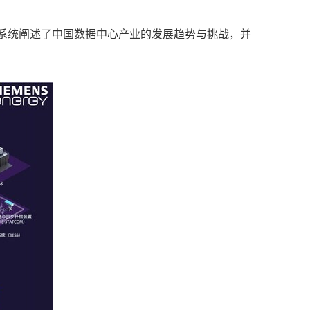
皮书，系统阐述了中国数据中心产业的发展趋势与挑战，并