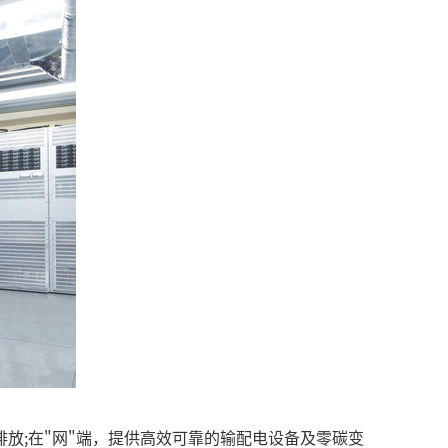
放;在"网"端，提供高效可靠的输配电设备及零碳变