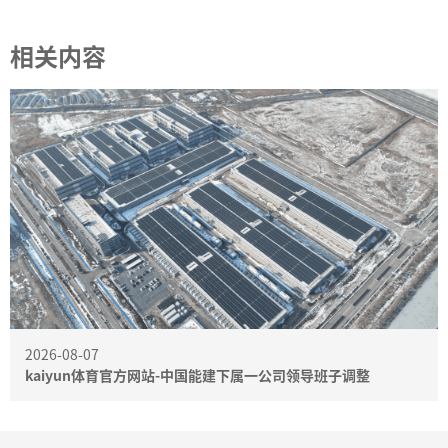
相关内容
2026-08-07
kaiyun体育官方网站-中国能建下属一公司领导班子调整