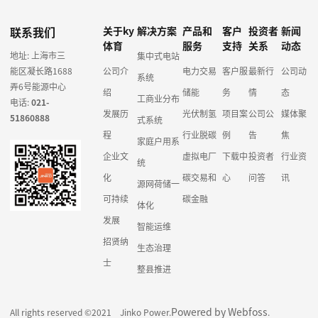
联系我们
关于ky
解决方案
产品和
客户
投资者
新闻
体育
服务
支持
关系
动态
地址: 上海市三
集中式电站
能区凝长路1688
公司介
电力交易
客户服
最新行
公司动
系统
弄6号能源中心
绍
储能
务
情
态
工商业分布
电话:
021-
发展历
光伏制氢
项目案
公司公
媒体聚
51860888
式系统
程
行业脱碳
例
告
焦
家庭户用系
企业文
虚拟电厂
下载中
投资者
行业资
统
化
碳交易和
心
问答
讯
源网荷储一
可持续
碳金融
体化
发展
智能运维
招贤纳
生态治理
士
整县推进
Powered by Webfoss
All rights reserved ©2021 Jinko Power.
.