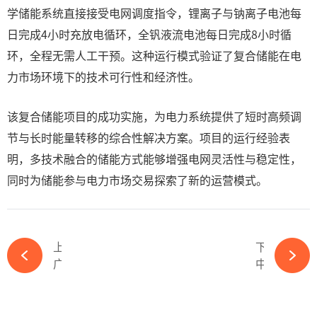
学储能系统直接接受电网调度指令，锂离子与钠离子电池每
日完成4小时充放电循环，全钒液流电池每日完成8小时循
环，全程无需人工干预。这种运行模式验证了复合储能在电
力市场环境下的技术可行性和经济性。
该复合储能项目的成功实施，为电力系统提供了短时高频调
节与长时能量转移的综合性解决方案。项目的运行经验表
明，多技术融合的储能方式能够增强电网灵活性与稳定性，
同时为储能参与电力市场交易探索了新的运营模式。
上一篇
下一篇
广西首座抽水蓄能电站上水库开始蓄水-kaiyun体育官方网站
中国广西贵港抽水蓄能电站通风兼安全洞顺利贯通-kaiyun体育官方网站