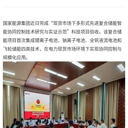
国家能源集团近日完成“现货市场下多形式先进复合储能智
能协同控制技术研究与实证示范”科技项目验收。该复合储
能项目首次集成锂离子电池、钠离子电池、全钒液流电池和
飞轮储能四类技术，在电力现货市场环境下实现协同控制与
规模化应用。