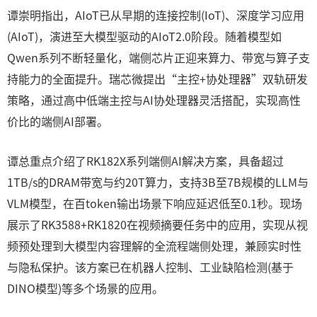
谭崇明指出，AIoT已从早期的连接控制(IoT)、深度学习应用
(AIoT)，演进至大模型驱动的AIoT2.0阶段。随着模型如
Qwen系列不断轻量化，端侧芯片正迎来算力、带宽与算子支
持能力的全面提升。瑞芯微提出“主控+协处理器”双轨研发
策略，通过高中低端主控与AI协处理器灵活搭配，实现高性
价比的端侧AI部署。
谭总重点介绍了RK182X系列端侧AI解决方案，具备超过
1TB/s的DRAM带宽与约20T算力，支持3B至7B规模的LLM与
VLM模型，在百token输出场景下响应延迟低至0.1秒。现场
展示了RK3588+RK1820在视频摘要任务中的应用，实现从视
频预处理到大模型内容理解的全流程端侧处理，兼顾实时性
与隐私保护。该方案已在机器人控制、工业缺陷检测(基于
DINO模型)等多个场景的应用。