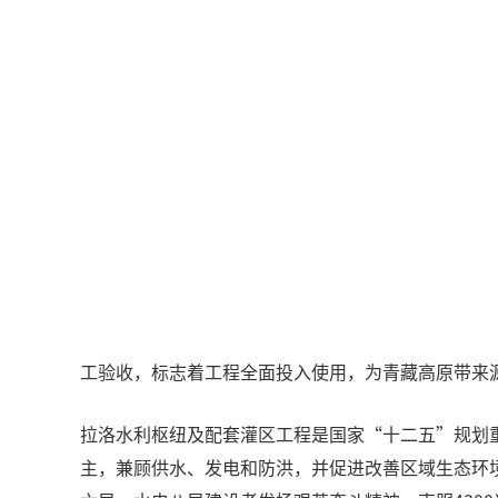
工验收，标志着工程全面投入使用，为青藏高原带来
拉洛水利枢纽及配套灌区工程是国家“十二五”规划
主，兼顾供水、发电和防洪，并促进改善区域生态环境，