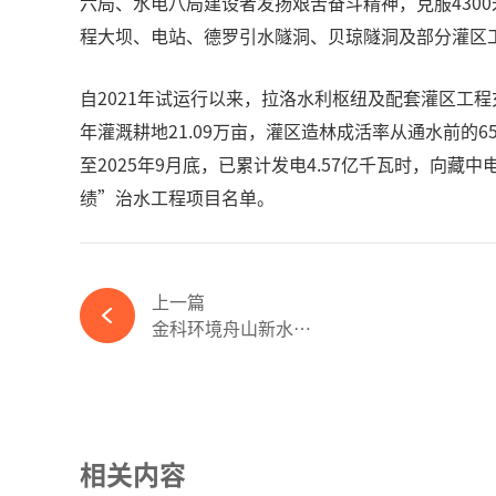
六局、水电八局建设者发扬艰苦奋斗精神，克服430
程大坝、电站、德罗引水隧洞、贝琼隧洞及部分灌区
自2021年试运行以来，拉洛水利枢纽及配套灌区工
年灌溉耕地21.09万亩，灌区造林成活率从通水前的
至2025年9月底，已累计发电4.57亿千瓦时，向藏
绩”治水工程项目名单。
上一篇
金科环境舟山新水岛2.0高品质再生水厂正式通水 工业水资源循环利用启新篇-kaiyun体育官方网站
相关内容