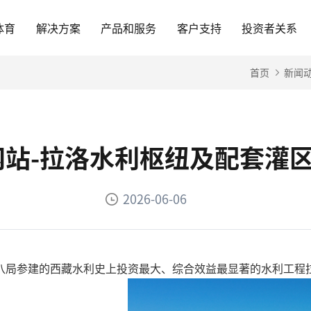
体育
解决方案
产品和服务
客户支持
投资者关系
首页
新闻
方网站-拉洛水利枢纽及配套
2026-06-06
八局参建的西藏水利史上投资最大、综合效益最显著的水利工程