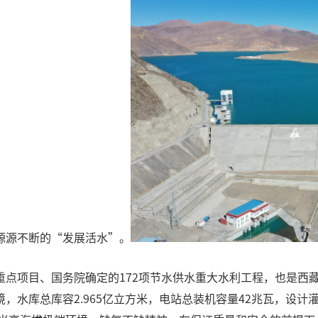
源源不断的“发展活水”。
重点项目、国务院确定的172项节水供水重大水利工程，也是西
水库总库容2.965亿立方米，电站总装机容量42兆瓦，设计灌