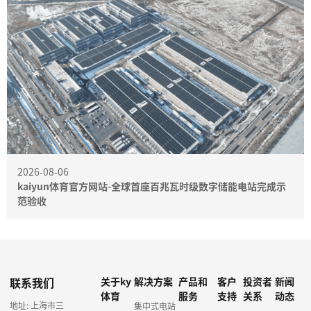
2026-08-06
kaiyun体育官方网站-全球首座百兆瓦时级数字储能电站完成示
范验收
联系我们
关于ky
解决方案
产品和
客户
投资者
新闻
体育
服务
支持
关系
动态
地址: 上海市三
集中式电站