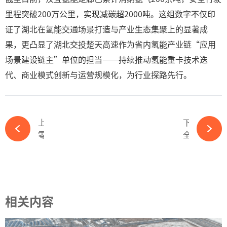
里程突破200万公里，实现减碳超2000吨。这组数字不仅印
证了湖北在氢能交通场景打造与产业生态集聚上的显著成
果，更凸显了湖北交投楚天高速作为省内氢能产业链“应用
场景建设链主”单位的担当——持续推动氢能重卡技术迭
代、商业模式创新与运营规模化，为行业探路先行。
上一篇
下一篇
零跑汽车官宣10月全系交付达70289台-kaiyun体育官方网站
全球首个获得“非生物来源的可再生燃料氨”证书下发-kaiyun体育官方网站
相关内容