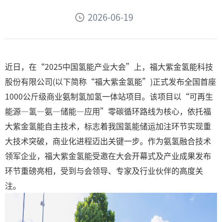
2026-06-19
近日，在“2025中国氢能产业大会”上，福大紫金氢能科技
股份有限公司(以下简称“福大紫金氢能”)正式发布全国首座
1000公斤级商业氨制氢加氢一体站项目。该项目以“可再生
能源—氢—氨—储能—应用”零碳循环路线为核心，依托福
大紫金氢能自主技术，标志着我国氢能储运加注环节实现重
大技术突破，商业化进程迈出关键一步。作为氨氢融合技术
领军企业，福大紫金氢能受邀在大会开幕式及产业成果发布
环节重磅亮相，受到与会领导、专家及行业伙伴的高度关
注。