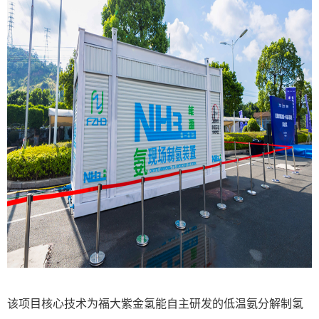
该项目核心技术为福大紫金氢能自主研发的低温氨分解制氢