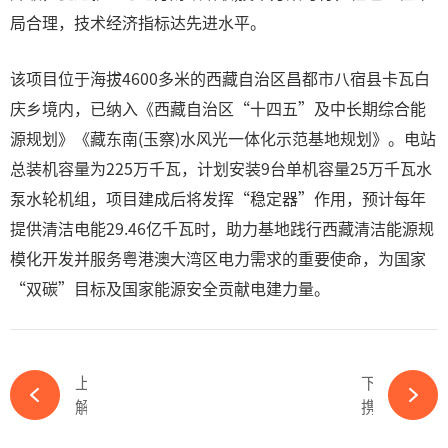
局合理，技术经济指标达先进水平。
该项目位于海拔4600多米的西藏自治区昌都市八宿县卡瓦白
庆乡境内，已纳入《西藏自治区“十四五”及中长期综合能
源规划》《藏东南(玉察)水风光一体化示范基地规划》。电站
总装机容量为225万千瓦，计划安装9台单机容量25万千瓦水
泵水轮机组，项目建成后将发挥“稳定器”作用，预计每年
提供清洁电能29.46亿千瓦时，助力基地践行西藏清洁能源规
模化开发并服务粤港澳大湾区电力需求的重要使命，为国家
“双碳”目标及国家能源安全贡献电建力量。
上一篇
下一篇
解锁企业低碳转型新路径，远光软件亮相第七届未来能源大会-kaiyun体育官方网站
携手可持续发展（TfS）倡议2025年供应商培训大会圆满落幕-kaiyun体育官方网站