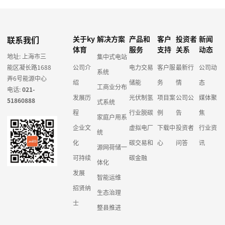
联系我们
关于ky
解决方案
产品和
客户
投资者
新闻
体育
服务
支持
关系
动态
地址: 上海市三
集中式电站
能区凝长路1688
公司介
电力交易
客户服
最新行
公司动
系统
弄6号能源中心
绍
储能
务
情
态
工商业分布
电话:
021-
发展历
光伏制氢
项目案
公司公
媒体聚
51860888
式系统
程
行业脱碳
例
告
焦
家庭户用系
企业文
虚拟电厂
下载中
投资者
行业资
统
化
碳交易和
心
问答
讯
源网荷储一
可持续
碳金融
体化
发展
智能运维
招贤纳
生态治理
士
整县推进