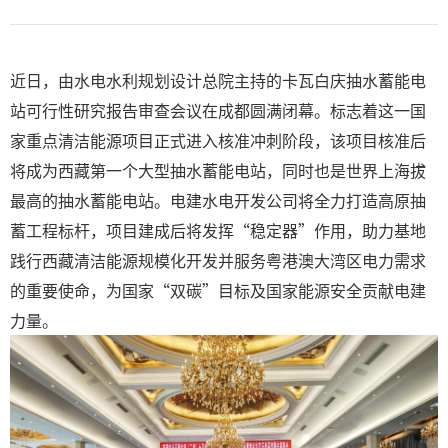
近日，由水电水利规划设计总院主持的卡瓦白庆抽水蓄能电
站可行性研究报告审查会议在成都圆满闭幕。标志着这一国
家重点清洁能源项目正式进入核准冲刺阶段，该项目核准后
将成为西藏第一个大型抽水蓄能电站，同时也是世界上海拔
最高的抽水蓄能电站。电建水电开发公司将全力打造高原抽
蓄工程标杆，项目建成后将发挥“稳定器”作用，助力基地
践行西藏清洁能源规模化开发并服务粤港澳大湾区电力需求
的重要使命，为国家“双碳”目标及国家能源安全贡献电建
力量。