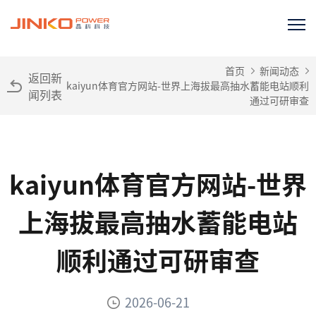
首页
新闻动态
返回新
kaiyun体育官方网站-世界上海拔最高抽水蓄能电站顺利
闻列表
通过可研审查
kaiyun体育官方网站-世界
上海拔最高抽水蓄能电站
顺利通过可研审查
2026-06-21