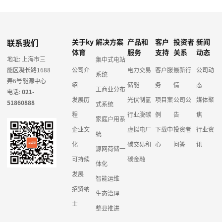
联系我们
关于ky
解决方案
产品和
客户
投资者
新闻
体育
服务
支持
关系
动态
地址: 上海市三
集中式电站
能区凝长路1688
公司介
电力交易
客户服
最新行
公司动
系统
弄6号能源中心
绍
储能
务
情
态
工商业分布
电话:
021-
发展历
光伏制氢
项目案
公司公
媒体聚
51860888
式系统
程
行业脱碳
例
告
焦
家庭户用系
企业文
虚拟电厂
下载中
投资者
行业资
统
化
碳交易和
心
问答
讯
源网荷储一
可持续
碳金融
体化
发展
智能运维
招贤纳
生态治理
士
整县推进