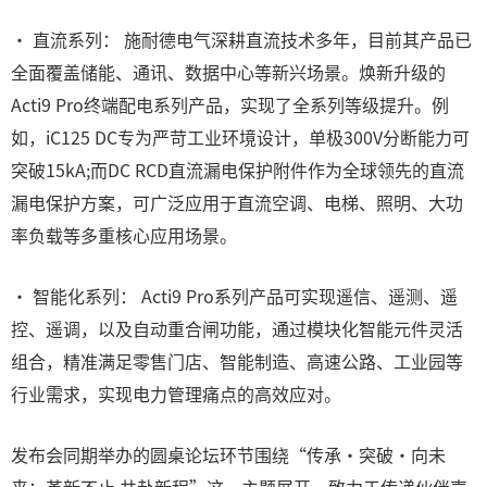
• 直流系列： 施耐德电气深耕直流技术多年，目前其产品已
全面覆盖储能、通讯、数据中心等新兴场景。焕新升级的
Acti9 Pro终端配电系列产品，实现了全系列等级提升。例
如，iC125 DC专为严苛工业环境设计，单极300V分断能力可
突破15kA;而DC RCD直流漏电保护附件作为全球领先的直流
漏电保护方案，可广泛应用于直流空调、电梯、照明、大功
率负载等多重核心应用场景。
• 智能化系列： Acti9 Pro系列产品可实现遥信、遥测、遥
控、遥调，以及自动重合闸功能，通过模块化智能元件灵活
组合，精准满足零售门店、智能制造、高速公路、工业园等
行业需求，实现电力管理痛点的高效应对。
发布会同期举办的圆桌论坛环节围绕“传承・突破・向未