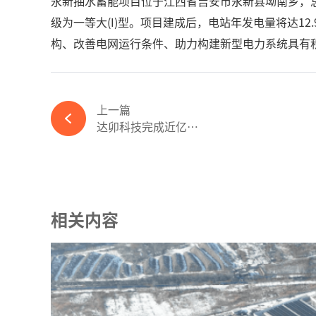
永新抽水蓄能项目位于江西省吉安市永新县坳南乡，总投
级为一等大(I)型。项目建成后，电站年发电量将达1
构、改善电网运行条件、助力构建新型电力系统具有
上一篇
达卯科技完成近亿元A+轮融资，宁德时代产业投资平台溥泉资本领投-kaiyun体育官方网站
相关内容