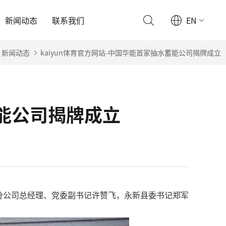
新闻动态
联系我们
EN
新闻动态
kaiyun体育官方网站-中国华能首家抽水蓄能公司揭牌成立
蓄能公司揭牌成立
西分公司总经理、党委副书记许赞飞，永新县委书记郑军