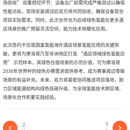
场验收” 双重把控环节：设备出厂前需完成严格测试以确保
性能达标，现场安装调试后双方将共同验收，确保设备契合
项目实际需求。同时，此次合作也为后续绿色氢能在更多酒
店场景的推广预留灵活空间，助力技术规模化应用。
此次签约不仅是国富氢能海外酒店场景氢能应用的关键突
破，更将为摩洛哥乃至非洲地区打造 “酒店领域绿色氢能应
用” 示范样本，其绿色住宿场景的示范价值，可为摩洛哥
2030年世界杯的绿色办赛需求提供参考，成为赛事周边零碳
场景的有益补充。未来，双方将紧密协同推进项目落地，助
力区域能源结构向绿色低碳升级，为全球氢能技术跨区域、
场景化合作积累实践经验。
上一篇
下一篇