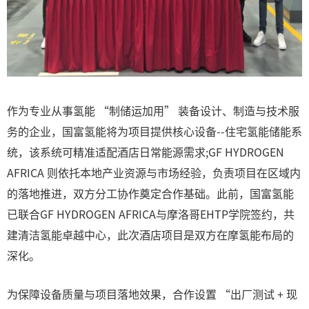
作为专业从事氢能 “制储运加用” 装备设计、制造与技术服
务的企业，国富氢能将为项目提供核心设备--住宅氢能储能系
统，该系统可精准适配酒店日常能源需求;GF HYDROGEN
AFRICA 则依托本地产业资源与市场经验，负责项目在区域内
的落地推进，双方分工协作奠定合作基础。此前，国富氢能
已联合GF HYDROGEN AFRICA与摩洛哥EHTP学院签约，共
建清洁氢能卓越中心，此次酒店项目是双方在摩氢能布局的
深化。
为保障设备质量与项目落地效果，合作设置 “出厂测试 + 现