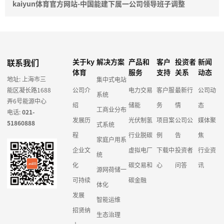
kaiyun体育官方网站-中国能建下属一公司领导班子调整
联系我们
关于ky
解决方案
产品和
客户
投资者
新闻
体育
服务
支持
关系
动态
地址: 上海市三
集中式电站
能区凝长路1688
公司介
电力交易
客户服
最新行
公司动
系统
弄6号能源中心
绍
储能
务
情
态
工商业分布
电话:
021-
发展历
光伏制氢
项目案
公司公
媒体聚
51860888
式系统
程
行业脱碳
例
告
焦
家庭户用系
企业文
虚拟电厂
下载中
投资者
行业资
统
化
碳交易和
心
问答
讯
源网荷储一
可持续
碳金融
体化
发展
智能运维
招贤纳
生态治理