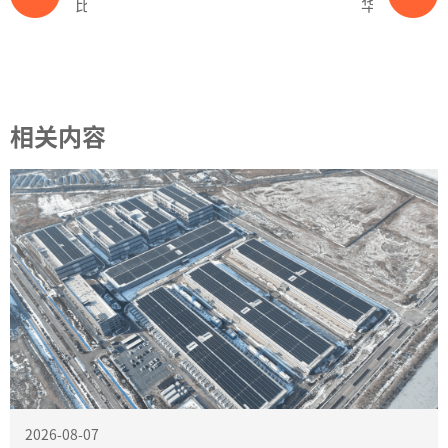
比亚迪长续航版与豹8大五座版两款战略新车同步上市-kaiyun体育官方网站
华电科工与辽宁公司签署调兵山风电制氢耦合绿色甲醇一体化项目总承包合同-kaiyun体育官方网站
相关内容
2026-08-07