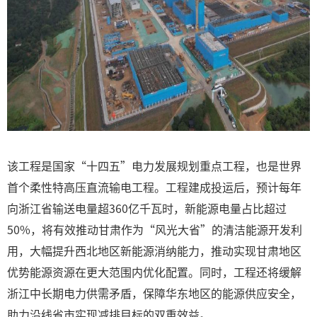
该工程是国家“十四五”电力发展规划重点工程，也是世界
首个柔性特高压直流输电工程。工程建成投运后，预计每年
向浙江省输送电量超360亿千瓦时，新能源电量占比超过
50%，将有效推动甘肃作为“风光大省”的清洁能源开发利
用，大幅提升西北地区新能源消纳能力，推动实现甘肃地区
优势能源资源在更大范围内优化配置。同时，工程还将缓解
浙江中长期电力供需矛盾，保障华东地区的能源供应安全，
助力沿线省市实现减排目标的双重效益。