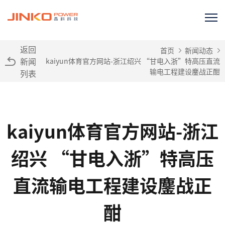
返回
首页
新闻动态
新闻
kaiyun体育官方网站-浙江绍兴 “甘电入浙”特高压直流
输电工程建设鏖战正酣
列表
kaiyun体育官方网站-浙江
绍兴 “甘电入浙”特高压
直流输电工程建设鏖战正
酣