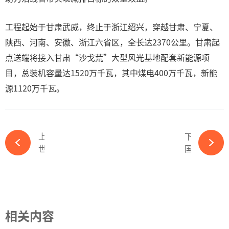
工程起始于甘肃武威，终止于浙江绍兴，穿越甘肃、宁夏、
陕西、河南、安徽、浙江六省区，全长达2370公里。甘肃起
点送端将接入甘肃“沙戈荒”大型风光基地配套新能源项
目，总装机容量达1520万千瓦，其中煤电400万千瓦，新能
源1120万千瓦。
上一篇
下一篇
世界首例石灰岩地层储气库储能项目地上安装工程开工-kaiyun体育官方网站
国网江苏电力：携手国网能源院 共绘战略新蓝图-kaiyun体育官方网站
相关内容