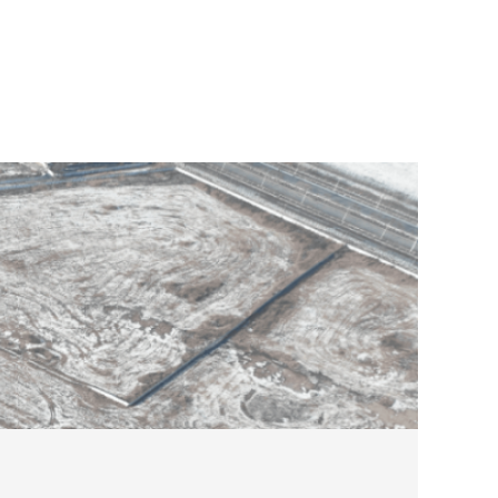
2026-08
kaiy