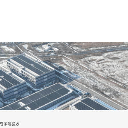
完成示范验收