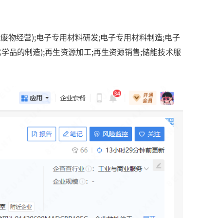
废物经营);电子专用材料研发;电子专用材料制造;电子
学品的制造);再生资源加工;再生资源销售;储能技术服