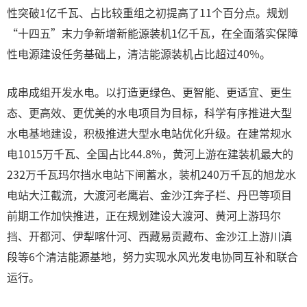
性突破1亿千瓦、占比较重组之初提高了11个百分点。规划
“十四五”末力争新增新能源装机1亿千瓦，在全面落实保障
性电源建设任务基础上，清洁能源装机占比超过40%。
成串成组开发水电。以打造更绿色、更智能、更适宜、更生
态、更高效、更优美的水电项目为目标，科学有序推进大型
水电基地建设，积极推进大型水电站优化升级。在建常规水
电1015万千瓦、全国占比44.8%，黄河上游在建装机最大的
232万千瓦玛尔挡水电站下闸蓄水，装机240万千瓦的旭龙水
电站大江截流，大渡河老鹰岩、金沙江奔子栏、丹巴等项目
前期工作加快推进，正在规划建设大渡河、黄河上游玛尔
挡、开都河、伊犁喀什河、西藏易贡藏布、金沙江上游川滇
段等6个清洁能源基地，努力实现水风光发电协同互补和联合
运行。