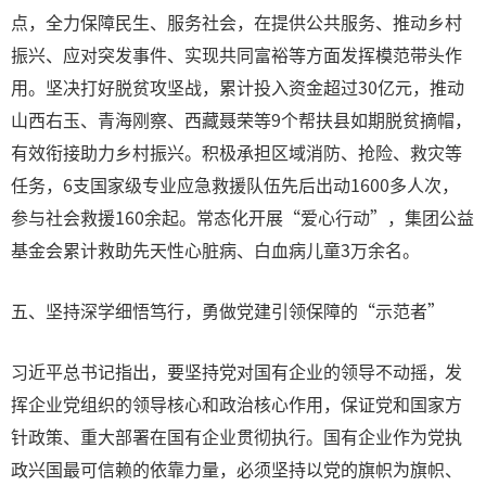
点，全力保障民生、服务社会，在提供公共服务、推动乡村
振兴、应对突发事件、实现共同富裕等方面发挥模范带头作
用。坚决打好脱贫攻坚战，累计投入资金超过30亿元，推动
山西右玉、青海刚察、西藏聂荣等9个帮扶县如期脱贫摘帽，
有效衔接助力乡村振兴。积极承担区域消防、抢险、救灾等
任务，6支国家级专业应急救援队伍先后出动1600多人次，
参与社会救援160余起。常态化开展“爱心行动”，集团公益
基金会累计救助先天性心脏病、白血病儿童3万余名。
五、坚持深学细悟笃行，勇做党建引领保障的“示范者”
习近平总书记指出，要坚持党对国有企业的领导不动摇，发
挥企业党组织的领导核心和政治核心作用，保证党和国家方
针政策、重大部署在国有企业贯彻执行。国有企业作为党执
政兴国最可信赖的依靠力量，必须坚持以党的旗帜为旗帜、