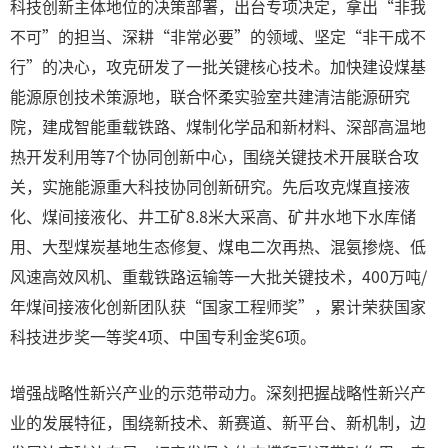
科技创新主体地位的决策部署，出台专项决定，拿出“非我
不可”的担当、深耕“非常必要”的领域、坚定“非干成不
行”的决心，攻克研发了一批关键核心技术。加快建设煤基
能源原创技术策源地，联合怀柔实验室共建清洁能源研究
院，建成智能重载铁路、煤制化学品和新材料、深部高温地
热开发利用等7个协同创新中心，围绕关键技术开展联合攻
关，实施能源重大科技协同创新研究。先后攻克煤直接液
化、煤间接液化、井工矿8.8米大采高、矿井水地下水库储
用、大型煤炭基地生态修复、煤电二次再热、混氨掺烧、低
风速高效风机、重载铁路运输等一大批关键技术，400万吨/
年煤间接液化创新团队获“国家工程师奖”，累计荣获国家
科技进步奖一等奖4项、中国专利金奖6项。
增强战略性新兴产业的示范带动力。深刻把握战略性新兴产
业的发展特征，围绕新技术、新赛道、新平台、新机制，边