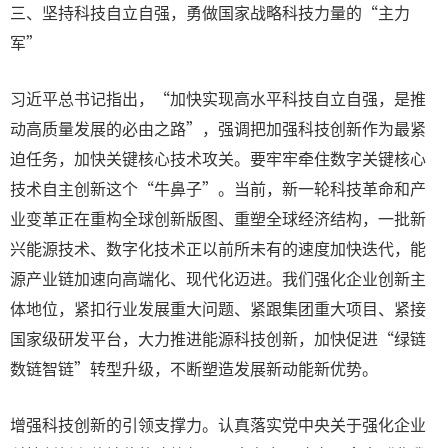
三、坚持科技自立自强，勇做国家战略科技力量的“主力
军”
习近平总书记指出，“加快实现高水平科技自立自强，是推
动高质量发展的必由之路”，强调把加强科技创新作为最紧
迫任务，加快关键核心技术攻关。要牢牢牵住数字关键核心
技术自主创新这个“牛鼻子”。当前，新一轮科技革命和产
业变革正在重构全球创新版图、重塑全球经济结构，一批新
兴能源技术、数字化技术正以前所未有的速度加快迭代，能
源产业链加速向高端化、现代化迈进。我们强化企业创新主
体地位，紧扣行业发展重大问题、紧跟集团重大项目、紧接
国家级研发平台，大力推进能源科技创新，加快促进“绿链
数链智链”转型升级，不断塑造发展新动能新优势。
增强科技创新的引领支撑力。认真落实党中央关于强化企业