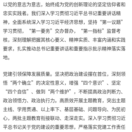
以党的意志为意志，始终成为党的创新理论的坚定信仰者和
忠实实践者。我们深入学习贯彻习近平总书记重要讲话精
神，全面系统深入学习习近平经济思想，坚持“第一议题”
学习贯彻，“第一要务”交办督办，“第一指标”监督考
核，深刻理解把握其核心要义、精神实质、丰富内涵和实践
要求，扎实推动总书记重要讲话和重要指示批示精神落实落
地。
党建引领保障发展质量。坚决把政治建设摆在首位，深刻领
悟“两个确立”的决定性意义，增强“四个意识”、坚定
“四个自信”、做到“两个维护”，不断提高政治判断力、
政治领悟力、政治执行力。高质效开展主题教育，突出主题
主线、学用贯通、以上率下、基层基础、问题导向、为民初
心，两批主题教育衔接联动、走深走实。深入学习贯彻习近
平总书记关于党的建设的重要思想，严格落实党建工作责任