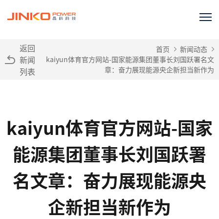
返回
首页
新闻动态
新闻
kaiyun体育官方网站-国家能源集团董事长刘国跃署名文
章：奋力展现能源央企新担当新作为
列表
kaiyun体育官方网站-国家
能源集团董事长刘国跃署
名文章：奋力展现能源央
企新担当新作为