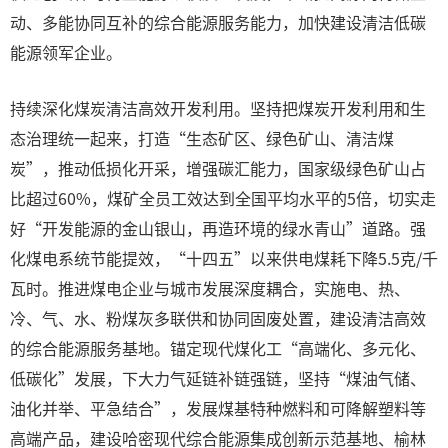
动、多能协同互补的综合能源服务能力，加快建设清洁低碳
能源领军企业。
持续深化煤炭清洁高效开发利用。坚持把煤炭开发利用和生
态治理统一起来，打造“生态矿区、绿色矿山、清洁煤
炭”，推动低损化开采，增强碳汇能力，国家级绿色矿山占
比超过60%，煤矿全员工效达到全国平均水平的5倍，切实走
好“开发能源的金山银山，再造环境的绿水青山”道路。强
化煤电系统节能提效，“十四五”以来供电煤耗下降5.5克/千
瓦时。推进煤电企业与城市发展深度耦合，实施电、热、
冷、气、水、粉煤灰多联供和协同固废处置，建设清洁高效
的综合能源服务基地。锚定现代煤化工“高端化、多元化、
低碳化”发展，下大力气延链补链强链，坚持“煤油气储、
油化并举、平急结合”，发展煤基特种燃料和可降解塑料等
高端产品，建设哈密现代综合能源集成创新示范基地、榆林