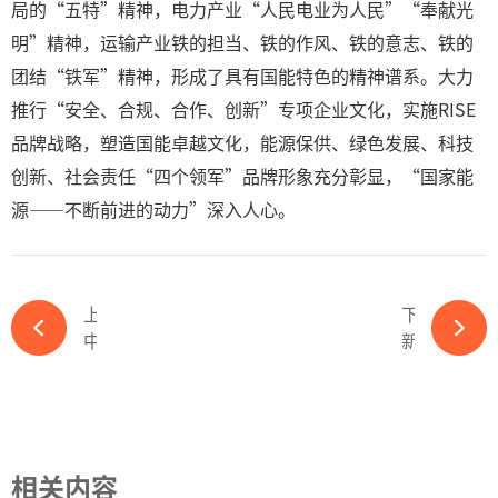
局的“五特”精神，电力产业“人民电业为人民”“奉献光
明”精神，运输产业铁的担当、铁的作风、铁的意志、铁的
团结“铁军”精神，形成了具有国能特色的精神谱系。大力
推行“安全、合规、合作、创新”专项企业文化，实施RISE
品牌战略，塑造国能卓越文化，能源保供、绿色发展、科技
创新、社会责任“四个领军”品牌形象充分彰显，“国家能
源——不断前进的动力”深入人心。
上一篇
下一篇
中核集团总经理变动-kaiyun体育官方网站
新能源产业：科技助力打造“风光”新赛道-kaiyun体育官方网站
相关内容