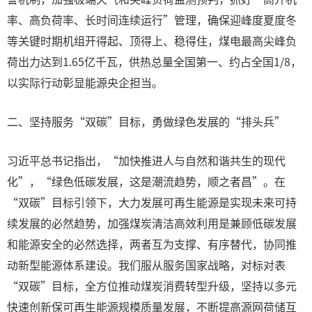
率、高负荷率、长时间连续运行”管理，确保迎峰度夏度冬
等关键时期机组开得起、顶得上、稳得住，煤电最高尖峰负
荷出力达到1.65亿千瓦，供热总量全国第一、约占全国1/8，
以实际行动彰显能源央企担当。
二、坚持服务“双碳”目标，勇做绿色发展的“排头兵”
习近平总书记指出，“加快推进人与自然和谐共生的现代
化”，“绿色低碳发展，这是潮流趋势，顺之者昌”。在
“双碳”目标引领下，大力发展可再生能源是实现未来可持
续发展的必然趋势，加强煤炭清洁高效利用是兼顾低碳发展
和能源安全的必然选择，两者互为支撑、有序替代，协同推
动新型能源体系建设。我们服从服务国家战略，对标对表
“双碳”目标，全方位推动煤炭消费转型升级，坚持以多元
快速创新保可再生能源规模质量发展，不断提高源网荷储互