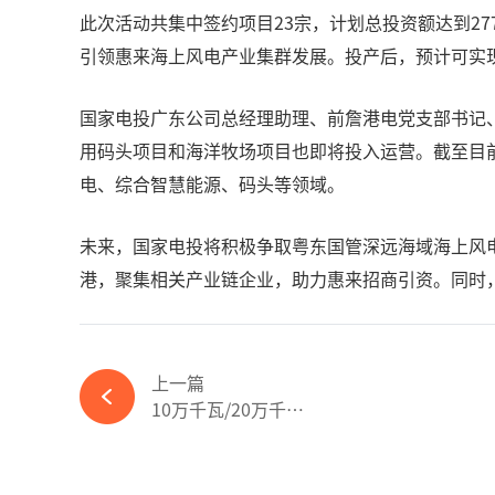
此次活动共集中签约项目23宗，计划总投资额达到27
引领惠来海上风电产业集群发展。投产后，预计可实现年产
国家电投广东公司总经理助理、前詹港电党支部书记
用码头项目和海洋牧场项目也即将投入运营。截至目前
电、综合智慧能源、码头等领域。
未来，国家电投将积极争取粤东国管深远海域海上风电
港，聚集相关产业链企业，助力惠来招商引资。同时
上一篇
10万千瓦/20万千瓦时句容华阳储能电站项目成功纳入江苏省电力规划-kaiyun体育官方网站