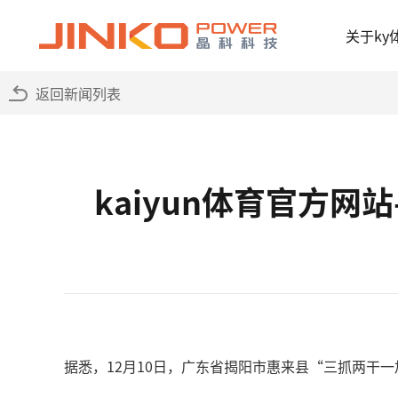
关于ky
返回新闻列表
kaiyun体育官方
据悉，12月10日，广东省揭阳市惠来县“三抓两干