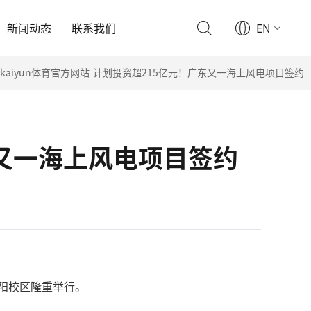
新闻动态
联系我们
EN
kaiyun体育官方网站-计划投资超215亿元！广东又一海上风电项目签约
东又一海上风电项目签约
阳校区隆重举行。