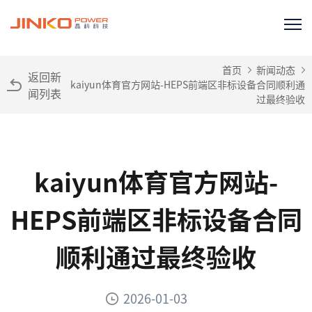
首页
新闻动态
返回新
kaiyun体育官方网站-HEPS前端区非标设备合同顺利通
闻列表
过最终验收
kaiyun体育官方网站-
HEPS前端区非标设备合同
顺利通过最终验收
2026-01-03