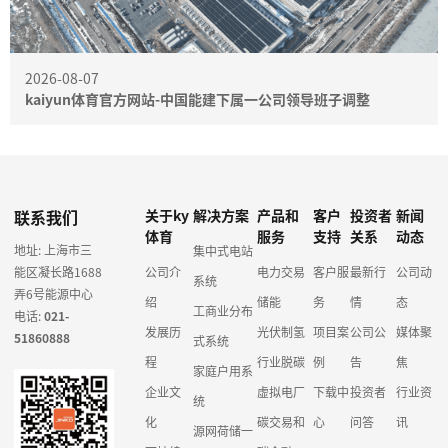
2026-08-07
kaiyun体育官方网站-中国能建下属一公司领导班子调整
联系我们
关于ky
解决方案
产品和
客户
投资者
新闻
体育
服务
支持
关系
动态
地址: 上海市三
集中式电站
能区凝长路1688
公司介
电力交易
客户服
最新行
公司动
系统
弄6号能源中心
绍
储能
务
情
态
工商业分布
电话:
021-
发展历
光伏制氢
项目案
公司公
媒体聚
51860888
式系统
程
行业脱碳
例
告
焦
家庭户用系
企业文
虚拟电厂
下载中
投资者
行业资
统
化
碳交易和
心
问答
讯
源网荷储一