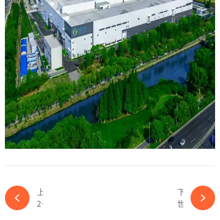
上一篇
下一篇
200MW/800MWh！远东储能助力河北省首个应用AI+安全运维系统的独立储能电站成功并网-kaiyun体育官方网站
世界首套兆瓦级全液态二氧化碳储能机组投运-kaiyun体育官方网站