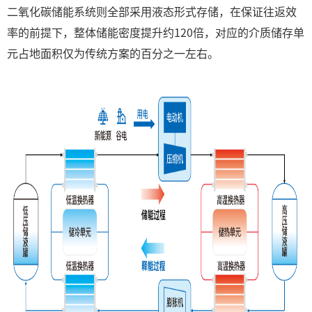
二氧化碳储能系统则全部采用液态形式存储，在保证往返效
率的前提下，整体储能密度提升约120倍，对应的介质储存单
元占地面积仅为传统方案的百分之一左右。