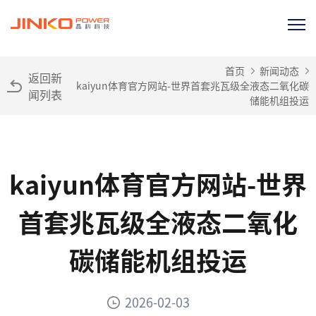
首页
新闻动态
返回新
kaiyun体育官方网站-世界首套兆瓦级全液态二氧化碳
闻列表
储能机组投运
kaiyun体育官方网站-世界
首套兆瓦级全液态二氧化
碳储能机组投运
2026-02-03