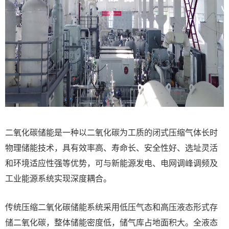
二氧化碳储能是一种以二氧化碳为工质的闭式压缩气体长时
物理储能技术，具有效率高、寿命长、安全性好、选址灵活
和环境适应性强等优势，可与新能源发电、电网调峰调频及
工业能源系统实现深度耦合。
传统压缩二氧化碳储能系统采用低压气态和高压液态形式存
储二氧化碳，整体储能密度低，储气库占地面积大。全液态