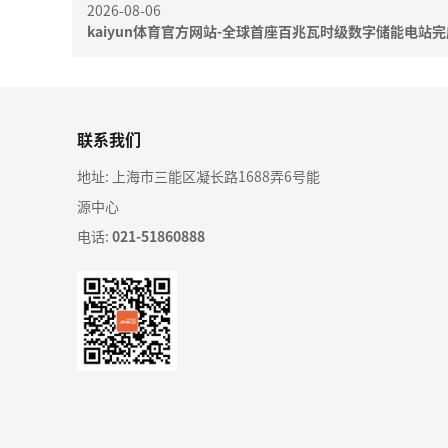
2026-08-06
kaiyun体育官方网站-全球首座百兆瓦时级数字储能电站
联系我们
地址: 上海市三能区凝长路1688弄6号能
源中心
电话:
021-51860888