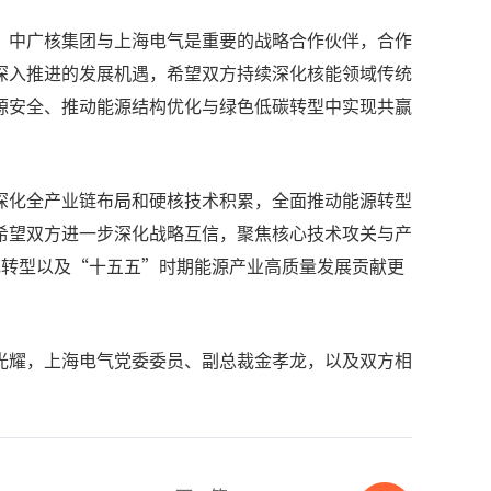
，中广核集团与上海电气是重要的战略合作伙伴，合作
深入推进的发展机遇，希望双方持续深化核能领域传统
源安全、推动能源结构优化与绿色低碳转型中实现共赢
深化全产业链布局和硬核技术积累，全面推动能源转型
希望双方进一步深化战略互信，聚焦核心技术攻关与产
色转型以及“十五五”时期能源产业高质量发展贡献更
光耀，上海电气党委委员、副总裁金孝龙，以及双方相