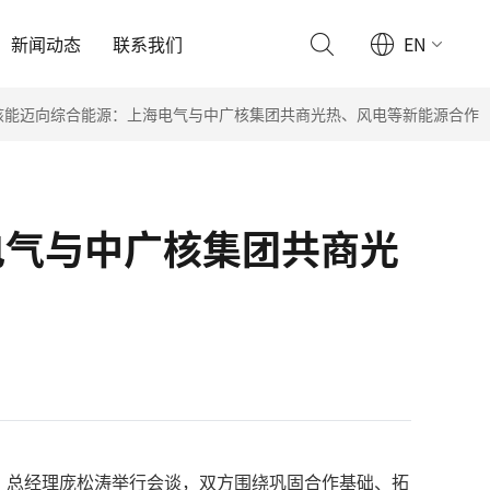
新闻动态
联系我们
EN
-从核能迈向综合能源：上海电气与中广核集团共商光热、风电等新能源合作
海电气与中广核集团共商光
记、总经理庞松涛举行会谈，双方围绕巩固合作基础、拓