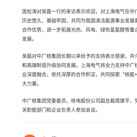
庞松涛对吴磊一行的来访表示欢迎，对上海电气在中
历史悠久、基础牢固，共同为我国清洁能源事业发展
合作优势，进一步拓展光热、风电、绿色氢氨醇等重
发展。
吴磊对中广核集团长期以来给予的支持表示感谢，并
和高端制造升级协同发展。上海电气将全力支持中广
业深度融合，依托深厚的合作积淀，共同探索“核能
大力量。
中广核集团党委委员、核电股份公司副总裁周建平，
关职能部门和企业负责人参加会谈。