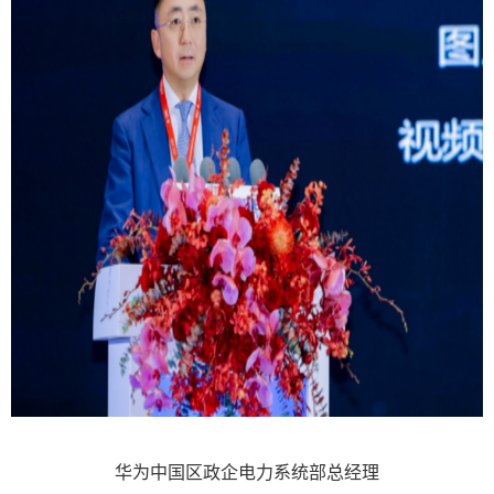
华为中国区政企电力系统部总经理