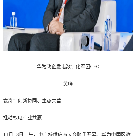
华为政企发电数字化军团CEO
黄峰
袁奇：创新协同、生态共营
推动核电产业共赢
11月13日上午，中广核供应商大会隆重开幕。华为中国区政