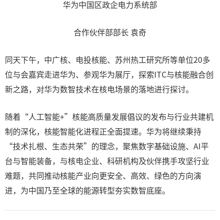
华为中国区政企电力系统部
合作伙伴部部长 袁奇
同天下午，中广核、电投核能、苏州热工研究所等单位20多
位与会嘉宾走进华为、参观华为展厅，探索ITC与核能融合创
新之路，对华为数智技术在核电场景的落地进行探讨。
随着“人工智能+”核能高质量发展倡议的发布与行业共建机
制的深化，核能智能化进程正全面提速。华为将继续秉持
“技术扎根、生态共荣”的理念，聚焦数字基础设施、AI平
台与智能装备，与核电企业、科研机构及伙伴携手攻坚行业
难题，共同推动核能产业向更安全、高效、绿色的方向演
进，为中国乃至全球的能源转型夯实数智底座。