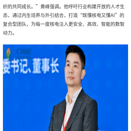
织的共同成长。”黄峰强调。他呼吁行业构建开放的人才生
态，通过内生培养与外引结合，打造“既懂核电又懂AI”的
复合型团队，为每一度核电注入更安全、高效、智能的数智
动力。