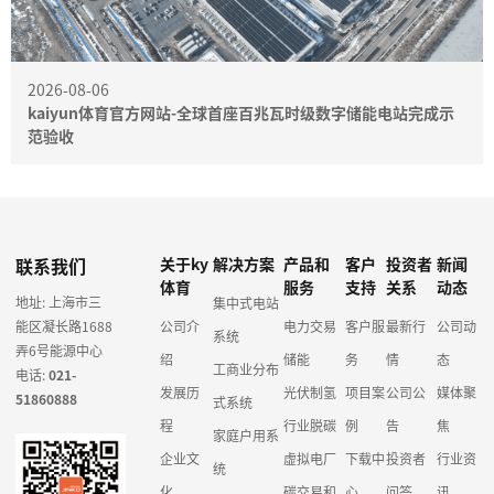
2026-08-06
kaiyun体育官方网站-全球首座百兆瓦时级数字储能电站完成示
范验收
联系我们
关于ky
解决方案
产品和
客户
投资者
新闻
体育
服务
支持
关系
动态
地址: 上海市三
集中式电站
能区凝长路1688
公司介
电力交易
客户服
最新行
公司动
系统
弄6号能源中心
绍
储能
务
情
态
工商业分布
电话:
021-
发展历
光伏制氢
项目案
公司公
媒体聚
51860888
式系统
程
行业脱碳
例
告
焦
家庭户用系
企业文
虚拟电厂
下载中
投资者
行业资
统
化
碳交易和
心
问答
讯