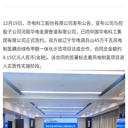
12月19日，华电科工股份有限公司发布公告，宣布公司与控
股子公司河南华电金源管道有限公司，已同中国华电科工集
团有限公司正式签约。双方就辽宁华电调兵山45万千瓦风电
制氢耦合绿色甲醇一体化示范项目达成合作，合同总金额约
8.15亿元人民币(含税)。该合同的签署标志着风电制氢项目进
入实质性实施阶段。