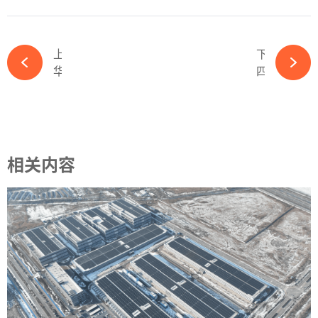
上一篇
下一篇
华为技术有限公司闪耀2025深圳核博会-kaiyun体育官方网站
四川投运全国首个高海拔岩洞式算力中心-kaiyun体育官方网站
相关内容