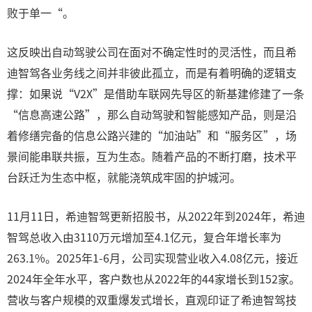
败于单一“。
这反映出自动驾驶公司在面对不确定性时的灵活性，而且希
迪智驾各业务线之间并非彼此孤立，而是有着明确的逻辑支
撑：如果说“V2X”是借助车联网先导区的新基建修建了一条
“信息高速公路”，那么自动驾驶和智能感知产品，则是沿
着修缮完备的信息公路兴建的“加油站”和“服务区”，场
景间能串联共振，互为生态。随着产品的不断打磨，技术平
台跃迁为生态中枢，就能浇筑成牢固的护城河。
11月11日，希迪智驾更新招股书，从2022年到2024年，希迪
智驾总收入由3110万元增加至4.1亿元，复合年增长率为
263.1%。2025年1-6月，公司实现营业收入4.08亿元，接近
2024年全年水平，客户数也从2022年的44家增长到152家。
营收与客户规模的双重爆发式增长，直观印证了希迪智驾技