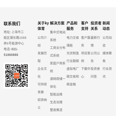
联系我们
关于ky
解决方案
产品和
客户
投资者
新闻
体育
服务
支持
关系
动态
地址: 上海市三
集中式电站
能区凝长路1688
公司介
电力交易
客户服
最新行
公司动
系统
弄6号能源中心
绍
储能
务
情
态
工商业分布
电话:
021-
发展历
光伏制氢
项目案
公司公
媒体聚
51860888
式系统
程
行业脱碳
例
告
焦
家庭户用系
企业文
虚拟电厂
下载中
投资者
行业资
统
化
碳交易和
心
问答
讯
源网荷储一
可持续
碳金融
体化
发展
智能运维
招贤纳
生态治理
士
整县推进