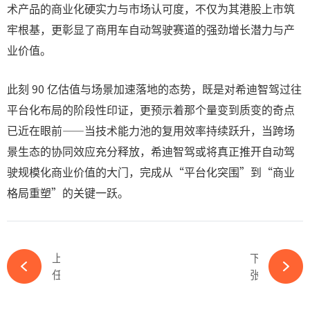
术产品的商业化硬实力与市场认可度，不仅为其港股上市筑
牢根基，更彰显了商用车自动驾驶赛道的强劲增长潜力与产
业价值。
此刻 90 亿估值与场景加速落地的态势，既是对希迪智驾过往
平台化布局的阶段性印证，更预示着那个量变到质变的奇点
已近在眼前——当技术能力池的复用效率持续跃升，当跨场
景生态的协同效应充分释放，希迪智驾或将真正推开自动驾
驶规模化商业价值的大门，完成从“平台化突围”到“商业
格局重塑”的关键一跃。
上一篇
下一篇
任长宏辞去辽宁能源煤电产业股份有限公司副总经理职务-kaiyun体育官方网站
张文峰任国家电网有限公司董事、总经理、党组副书记-kaiyun体育官方网站