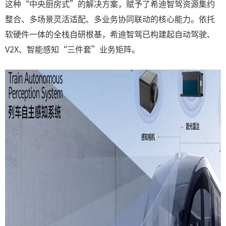
这种“中央厨房式”的解决方案，赋予了希迪智驾资源集约
整合、多场景灵活适配、多业务协同联动的核心能力。依托
软硬件一体的全栈自研根基，希迪智驾已构建起自动驾驶、
V2X、智能感知“三件套”业务矩阵。