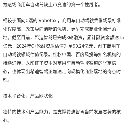
为这场商用车自动驾驶上市竞速的第一个撞线者。
相较于面向C端的 Robotaxi，商用车自动驾驶凭借场景标准
化程度高、政策导向清晰的优势，更早完成商业化闭环落
地。截至目前，希迪智驾已完成8轮融资，累计融资金额达15
亿元，2024年C+轮融资后估值升至90.24亿元，创下商用车
自动驾驶领域估值纪录。红杉中国、百度风投等知名机构的
持续追捧，既印证了资本对商用车自动驾驶赛道的坚定信
心，也体现出希迪智驾正加速走向规模化商业落地的奇点时
刻。
技术平台化，产品网状化
独特的技术和产品能力，是支撑希迪智驾当前发展态势的核
心。