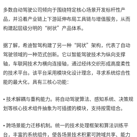
多数自动驾驶公司倾向于围绕特定核心场景开发标杆性产
品，并沿着产业链上下游延伸布局工具链与增值服务，从而
构建起层级分明的“树状”产品体系。
据了解，希迪智驾构建了另一种“网状”架构，代表了自动
驾驶领域的一种范式创新。它以智能驾驶技术为纵向支撑
轴，车联网技术为横向连接轴，通过经纬交织形成高度柔性
的技术平台。该平台采用模块化设计理念，寻求系统综合性
能的最大化，具有三核心功能：
⦁ 技术解耦与重构能力。将自动驾驶算法、感知系统、决策规
划等核心技术组件抽象为可插拔的模块，支持按需组合。
⦁ 跨场景能力迁移机制。统一的技术处理框架和算法训练平
台，丰富的系统组件，使各场景技术积累可跨域共享、能力