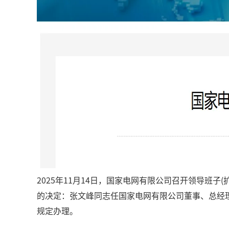
2025年11月14日，国家电网有限公司召开领导班
的决定：张文峰同志任国家电网有限公司董事、总经
规定办理。