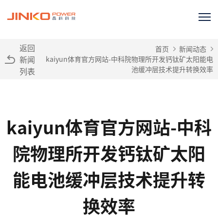
返回
首页
新闻动态
新闻
kaiyun体育官方网站-中科院物理所开发钙钛矿太阳能电
池缓冲层技术提升转换效率
列表
kaiyun体育官方网站-中科
院物理所开发钙钛矿太阳
能电池缓冲层技术提升转
换效率