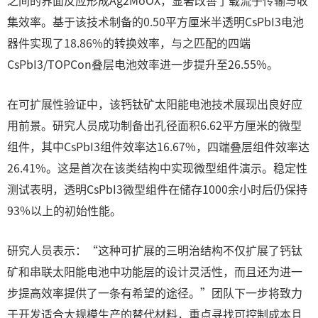
之间的界面反应形成Ag2MoOX，显著改善了载流子传输与收
集效率。基于该技术制备的0.50平方厘米半透明CsPbI3电池
器件实现了18.86%的转换效率，与之匹配的四端
CsPbI3/TOPCon叠层电池效率进一步提升至26.55%。
在可扩展性验证中，该钙钛矿太阳能电池技术展现出良好应
用前景。研究人员成功制备出孔径面积6.62平方厘米的微型
组件，其中CsPbI3组件效率达16.67%，四端叠层组件效率达
26.41%。这是首次在该类结构中实现微型组件演示。稳定性
测试表明，透明CsPbI3微型组件在储存1000余小时后仍保持
93%以上的初始性能。
研究人员表示：“这种可扩展的三明治结构不仅扩展了钙钛
矿和串联太阳能电池中功能层的设计灵活性，而且还为进一
步提高效率提供了一条有希望的途径。”团队下一步将致力
于开发适合大规模生产的替代材料，重点寻找可控制成本且