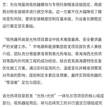
艺：先在地面将吸热器模块与专用托架精准连接固定，再按
照对称安装顺序进行高空吊装。这一方案不仅大幅降低了模
块变形风险，更将安装精度控制在毫米级，为设备长期稳定
运行奠定坚实基础。
“吸热器吊装是光热项目建设中技术难度最高、安全要求最
严的关键工序。”中电建新能源集团若羌项目部负责人黄栋
介绍，团队充分借鉴摩洛哥努奥光热电站、青海海西光热项
目等国内外同类工程的成功经验，结合若羌高海拔特性反复
优化施工方案，通过实时监测风力、温度变化并精准测算其
对吊装的影响，提前制定多套应急预案，最终实现吸热器的
“零误差”定位与固定。
该光热项目是若羌“光热+光伏”一体化示范项目的核心组成
部分。吸热器投用后，将与后续完工的30万面定日镜组成完