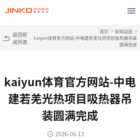
首页
新闻动态
返回新
kaiyun体育官方网站-中电建若羌光热项目吸热器吊装
闻列表
圆满完成
kaiyun体育官方网站-中电
建若羌光热项目吸热器吊
装圆满完成
2026-06-13