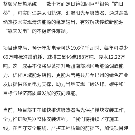
整聚光集热系统——数十万面定日镜如同巨型银色“向日
葵”，可实时追踪太阳轨迹、汇聚阳光至吸热器，通过熔盐
储热技术实现清洁能源的稳定输出，有效解决传统新能源
“靠天发电”的不稳定性难题。
项目建成后，预计年发电量可达19.6亿千瓦时，每年可减少
69万吨标准煤消耗，减排二氧化碳188万吨、废水12.22万
吨。这一成果不仅将显著提升新疆南部地区新能源调峰能
力、优化区域能源结构，更能为若羌县乃至巴州的绿色产业
发展提供充足电力支撑，助力当地实现“碳达峰、碳中和”
目标与经济高质量发展的双向赋能。
当前，项目部正在加快推进吸热器溢光保护模块安装工作，
全力推进吸热器整体安装进程。“我们将持续坚守施工一
线，在严守安全底线、严控工程质量的前提下，加快项目建