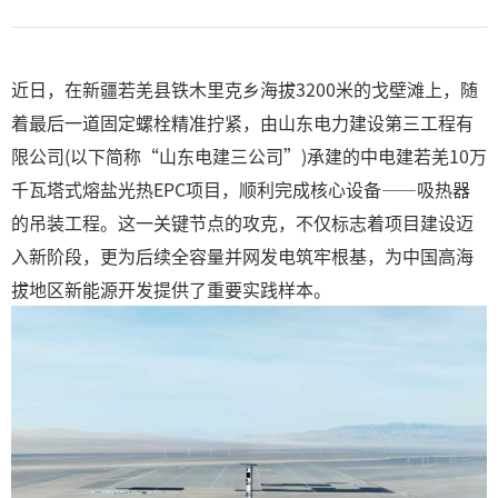
近日，在新疆若羌县铁木里克乡海拔3200米的戈壁滩上，随
着最后一道固定螺栓精准拧紧，由山东电力建设第三工程有
限公司(以下简称“山东电建三公司”)承建的中电建若羌10万
千瓦塔式熔盐光热EPC项目，顺利完成核心设备——吸热器
的吊装工程。这一关键节点的攻克，不仅标志着项目建设迈
入新阶段，更为后续全容量并网发电筑牢根基，为中国高海
拔地区新能源开发提供了重要实践样本。