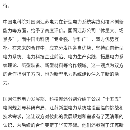
待。
中国电科院对国网江苏电力在新型电力系统实践和技术创新
能力等方面，给予了高度评价。国网江苏公司“体量大、场
景多”，而中国电科院“专业强、学科广”，双方优势互
补。在未来的合作中，应充分发挥各自优势，坚持面向新型
电力系统、电力科技企业前沿、电力生产实践，拓展电力系
统理论、新型装备、新型材料等合作领域。这一观点为双方
的合作指明了方向，也为新型电力系统建设注入了新的活
力。
国网江苏电力发展部、科技部还分别介绍了公司“十五五”
电网规划与科研布局、江苏新型电力系统建设面临的挑战和
技术需求，这让双方对彼此的发展规划和需求有了更清晰的
认识，为后续的合作奠定了坚实基础。他们还参观了江苏新