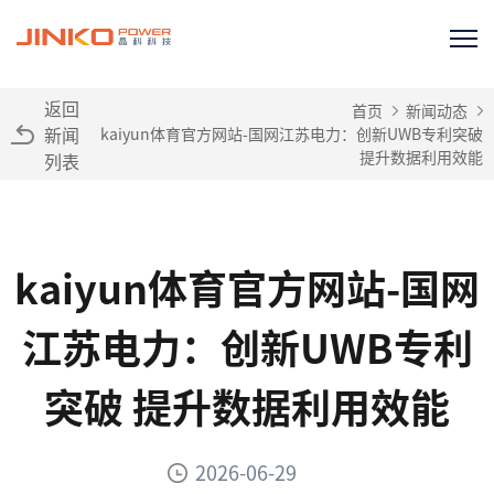
返回
首页
新闻动态
新闻
kaiyun体育官方网站-国网江苏电力：创新UWB专利突破
提升数据利用效能
列表
kaiyun体育官方网站-国网
江苏电力：创新UWB专利
突破 提升数据利用效能
2026-06-29