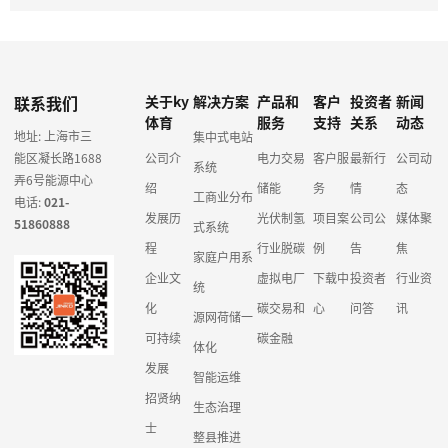
联系我们
关于ky
解决方案
产品和
客户
投资者
新闻
体育
服务
支持
关系
动态
地址: 上海市三
集中式电站
能区凝长路1688
公司介
电力交易
客户服
最新行
公司动
系统
弄6号能源中心
绍
储能
务
情
态
工商业分布
电话:
021-
发展历
光伏制氢
项目案
公司公
媒体聚
51860888
式系统
程
行业脱碳
例
告
焦
家庭户用系
企业文
虚拟电厂
下载中
投资者
行业资
统
化
碳交易和
心
问答
讯
源网荷储一
可持续
碳金融
体化
发展
智能运维
招贤纳
生态治理
士
整县推进