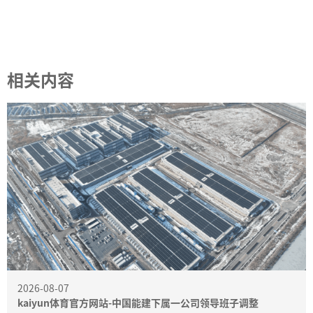
相关内容
2026-08-07
kaiyun体育官方网站-中国能建下属一公司领导班子调整